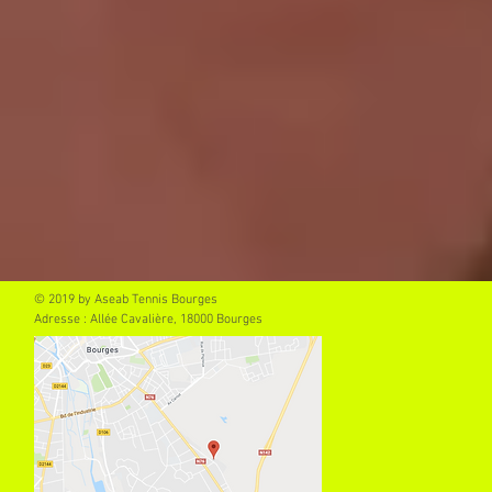
© 2019 by Aseab Tennis Bourges
Adresse : Allée Cavalière, 18000 Bourges